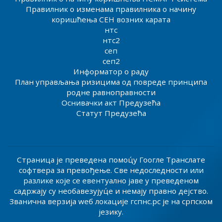
Правилник о изменама правилника о начину
коришћења СЕН возних карата
нтс
нтс2
сеп
сеп2
Информатор о раду
План управљања ризицима од повреде принципа
родне равноправности
Оснивачки акт Предузећа
Статут Предузећа
Страница је преведена помоц́у Гоогле Транслате
софтвера за превођење. Све недоследности или
разлике које се евентуално јаве у преведеном
садржају су необавезујуц́е и немају правно дејство.
Званична верзија wеб локације гспнс.рс је на српском
језику.