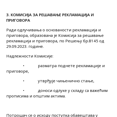
3. КОМИСИЈА ЗА РЕШАВАЊЕ РЕКЛАМАЦИЈА И
ПРИГОВОРА
Ради одлучивања о основаности рекламација и
приговора, образована је Комисија за решавање
рекламација и приговора, по Решењу бр.8145 од
29.09.2023. године.
Надлежности Комисије:
•
разматра поднете рекламације и
приговоре,
•
утврђује чињенично стање,
•
доноси одлуке у складу са важећим
прописима и општим актима.
Потрошач се о исходу поступка обавештава у