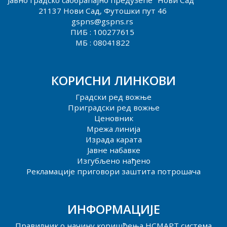
Јавно градско саобраћајно предузеће "Нови Сад"
21137 Нови Сад, Футошки пут 46
gspns@gspns.rs
ПИБ : 100277615
МБ : 08041822
КОРИСНИ ЛИНКОВИ
Градски ред вожње
Приградски ред вожње
Ценовник
Мрежа линија
Израда карата
Јавне набавке
Изгубљено нађено
Рекламације приговори заштита потрошача
ИНФОРМАЦИЈЕ
Правилник о начину коришћења НСМАРТ система