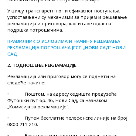
У циљу транспарентног и ефикасног поступања,
успостављени су механизми за пријем и решавање
рекламација и приговора, као и саветодавна
подршка потрошачима.
ПРАВИЛНИК О УСЛОВИМА И НАЧИНУ РЕШАВАЊА
РЕКЛАМАЦИЈА ПОТРОШАЧА ЈГСП „НОВИ САД“ НОВИ
САД
2. ПОДНОШЕЊЕ РЕКЛАМАЦИЈЕ
Рекламација или приговор могу се поднети на
следеће начине:
•
Поштом, на адресу седишта предузећа:
Футошки пут бр. 46, Нови Сад, са назнаком
„Комисија за рекламације“.
•
Путем бесплатне телефонске линије на број
0800 211 210.
•
Електронском поштом, на имејл адресу: