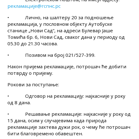
рекламације@гспнс.рс
•
Лично, на шалтеру 20 за подношење
рекламација, у пословном објекту Аутобуске
станице „Нови Сад“, на адреси Булевар Јаше
Томића бр. 6, Нови Сад, сваког дана у периоду од
05.30 до 21.30 часова.
•
Позивом на број 021/527-399.
Након пријема рекламације, потрошач ће добити
потврду о пријему.
Рокови за поступање:
•
Одговор на рекламацију: најкасније у року
од 8 дана.
•
Решавање рекламације: најкасније у року од
15 дана, осим у случајевима када природа
рекламације захтева дужи рок, о чему ће потрошач
бити благовремено обавештен.